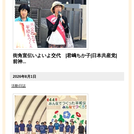
街角宣伝いよいよ交代 |君嶋ちか子|日本共産党|
前神...
2026年8月1日
活動日誌