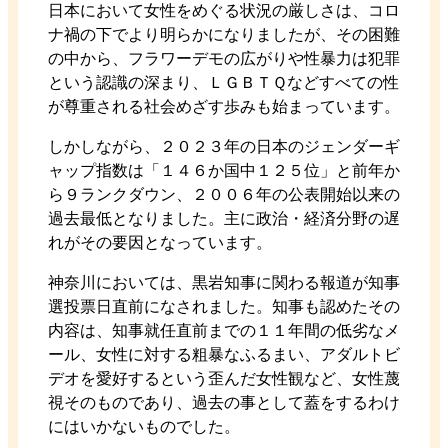
日本において女性をめぐる状況の厳しさは、コロ
ナ禍の下でより明らかになりましたが、その困難
の中から、フラワーデモの広がりや性暴力は犯罪
という認識の深まり、ＬＧＢＴＱなどすべての性
が尊重される社会めざす歩みも始まっています。
しかしながら、２０２３年の日本のジェンダーギ
ャップ指数は「１４６か国中１２５位」と前年か
ら９ランクダウン、２００６年の公表開始以来の
過去最低となりました。主に政治・経済分野の遅
れがその要因となっています。
神奈川においては、黒岩知事に関わる報道が知事
選投票日直前になされました。知事も認めたその
内容は、知事就任直前までの１１年間の低劣なメ
ール、女性に対する粗暴なふるまい、アダルトビ
デオを愛好するという歪んだ女性観など、女性蔑
視そのものであり、過去の事として蓋をするわけ
にはいかないものでした。