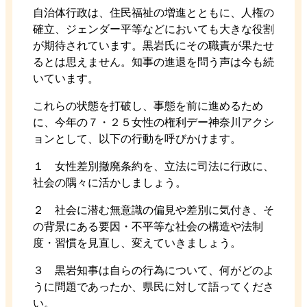
自治体行政は、住民福祉の増進とともに、人権の
確立、ジェンダー平等などにおいても大きな役割
が期待されています。黒岩氏にその職責が果たせ
るとは思えません。知事の進退を問う声は今も続
いています。
これらの状態を打破し、事態を前に進めるため
に、今年の７・２５女性の権利デー神奈川アクシ
ョンとして、以下の行動を呼びかけます。
１ 女性差別撤廃条約を、立法に司法に行政に、
社会の隅々に活かしましょう。
２ 社会に潜む無意識の偏見や差別に気付き、そ
の背景にある要因・不平等な社会の構造や法制
度・習慣を見直し、変えていきましょう。
３ 黒岩知事は自らの行為について、何がどのよ
うに問題であったか、県民に対して語ってくださ
い。