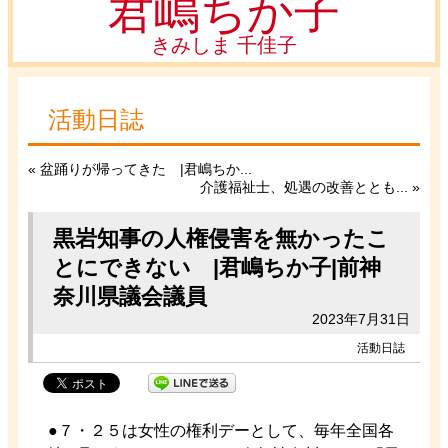
君嶋ちか子
きみしま 千佳子
活動日誌
«
盆踊りが帰ってきた |君嶋ちか...
介護福祉士、処遇の改善ととも...
»
黒岩知事の人権侵害を無かったこ
とにできない |君嶋ちか子|前神
奈川県議会議員
2023年7月31日
活動日誌
●７・２５は女性の権利デーとして、毎年全国各